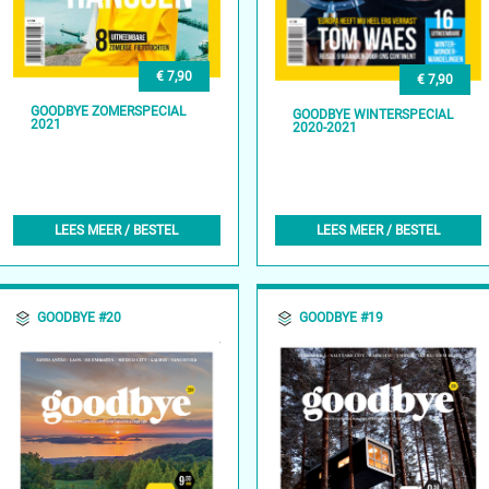
€ 7,90
€ 7,90
GOODBYE ZOMERSPECIAL
GOODBYE WINTERSPECIAL
2021
2020-2021
LEES MEER / BESTEL
LEES MEER / BESTEL
GOODBYE #20
GOODBYE #19