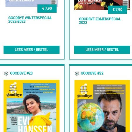
€ 7,90
€ 7,90
GOODBYE WINTERSPECIAL
GOODBYE ZOMERSPECIAL
2022-2023
2022
LEES MEER / BESTEL
LEES MEER / BESTEL
GOODBYE #23
GOODBYE #22