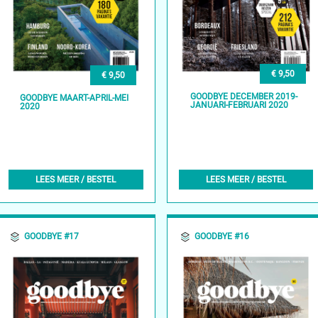
€ 9,50
€ 9,50
GOODBYE DECEMBER 2019-
GOODBYE MAART-APRIL-MEI
JANUARI-FEBRUARI 2020
2020
LEES MEER / BESTEL
LEES MEER / BESTEL
GOODBYE #17
GOODBYE #16