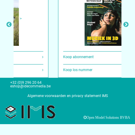
>
>
Koop abonnement
Koop los nummer
+32 (0)9 296 20 64
eshop@idecommedia.be
Algemene voorwaarden en privacy statement IMS
Open Model Solutions BVBA