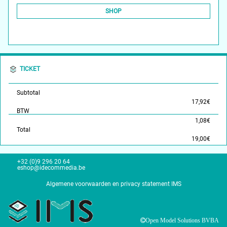
SHOP
TICKET
Subtotal
17,92€
BTW
1,08€
Total
19,00€
+32 (0)9 296 20 64
eshop@idecommedia.be
Algemene voorwaarden en privacy statement IMS
Open Model Solutions BVBA