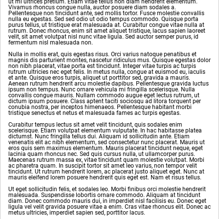
ut mi ultrices pretium. Etiam vitae tellus non diam hendrerit elementum.
Vivamus rhoncus congue nulla, auctor posuere diam sodales a.
Pellentesque non tincidunt ante, sed mollis tortor. Fusce molestie convallis
nulla eu egestas. Sed sed odio ut odio tempus commodo. Quisque porta
purus tellus, ut tristique erat malesuada at. Curabitur congue vitae nulla at
rutrum. Donec rhoncus, enim sit amet aliquet tristique, lacus sapien laoreet
velit, sit amet volutpat nisl nunc vitae ligula. Sed auctor semper purus, id
fermentum nisl malesuada non.
Nulla in mollis erat, quis egestas risus. Orci varius natoque penatibus et
magnis dis parturient montes, nascetur ridiculus mus. Quisque egestas dolor
non nibh placerat, vitae porta est tincidunt. Integer vitae turpis ac turpis
rutrum ultricies nec eget felis. In metus nulla, congue at euismod eu, iaculis
et ante. Quisque eros turpis, aliquet ut porttitor sed, gravida a mauris.
Aenean rutrum hendrerit arcu molestie dapibus. Pellentesque gravida luctus
ipsum non tempus. Nunc ornare vehicula mi fringilla scelerisque. Nulla
convallis congue mauris. Nullam commodo augue eget lectus rutrum, ut
dictum ipsum posuere. Class aptent taciti sociosqu ad litora torquent per
conubia nostra, per inceptos himenaeos. Pellentesque habitant morbi
tristique senectus et netus et malesuada fames ac turpis egestas.
Curabitur tempus lectus sit amet velit tincidunt, quis sodales enim
scelerisque. Etiam volutpat elementum vulputate. In hac habitasse platea
dictumst. Nunc fringilla tellus dui. Aliquam id sollicitudin ante. Etiam
venenatis elit ac nibh elementum, sed consectetur nunc placerat. Mauris ut
eros quis sem maximus elementum. Mauris placerat tincidunt neque, eget
lacinia quam rhoncus nec. Sed quis cursus nulla, ut ullamcorper purus.
Maecenas rutrum massa ex, vitae tincidunt quam molestie volutpat. Morbi
ac pharetra quam. In suscipit tortor sit amet leo varius, non tempor velit
tincidunt. Ut rutrum hendrerit lorem, ac placerat justo aliquet eget. Nunc at
mauris eleifend lorem posuere hendrerit quis eget est. Nam et risus tellus.
Ut eget sollicitudin felis, et sodales leo. Morbi finibus orci molestie hendrerit
malesuada. Suspendisse lobortis ornare commodo. Aliquam at tincidunt
diam. Donec commodo mauris dui, in imperdiet nisl facilisis eu. Donec eget
ligula vel velit gravida posuere vitae a enim. Cras vitae rhoncus elit. Donec ac
metus ultricies, imperdiet sapien sed, porttitor lacus.